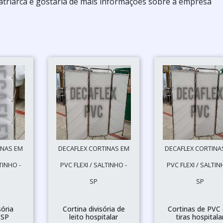
atriarca e gostaria de mais informações sobre a empresa
INAS EM
DECAFLEX CORTINAS EM
DECAFLEX CORTINA
TINHO -
PVC FLEXI / SALTINHO -
PVC FLEXI / SALTIN
SP
SP
sória
Cortina divisória de
Cortinas de PVC
 SP
leito hospitalar
tiras hospitala