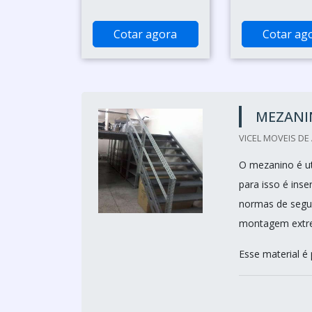
Cotar agora
Cotar ag
MEZANI
VICEL MOVEIS DE 
O mezanino é ut
para isso é ins
normas de segur
montagem extrem
Esse material é 