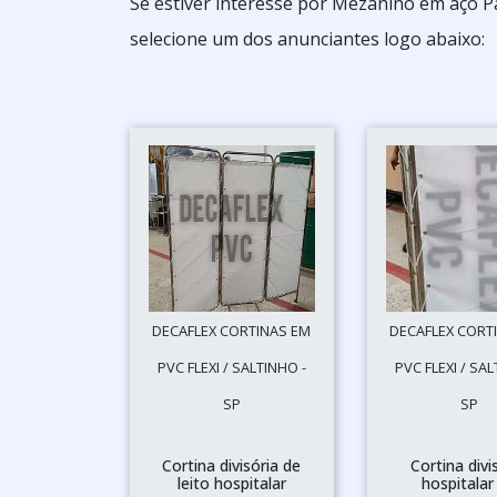
Se estiver interesse por Mezanino em aço P
selecione um dos anunciantes logo abaixo:
DECAFLEX CORTINAS EM
DECAFLEX CORT
PVC FLEXI / SALTINHO -
PVC FLEXI / SAL
SP
SP
Cortina divisória de
Cortina divi
leito hospitalar
hospitalar