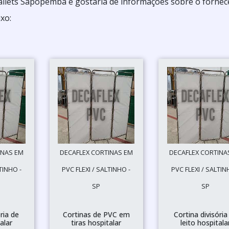
allets Sapopemba e gostaria de informações sobre o forne
xo:
INAS EM
DECAFLEX CORTINAS EM
DECAFLEX CORTINA
TINHO -
PVC FLEXI / SALTINHO -
PVC FLEXI / SALTIN
SP
SP
ria de
Cortinas de PVC em
Cortina divisória
alar
tiras hospitalar
leito hospitala