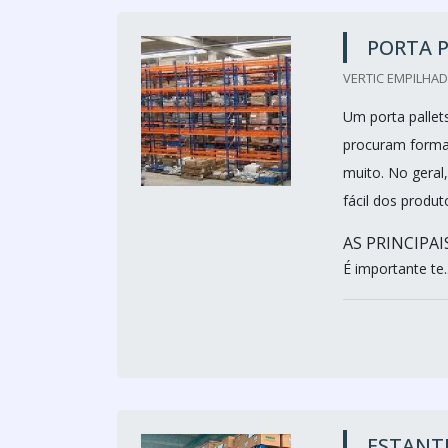
PORTA P
VERTIC EMPILHADE
Um porta pallet
procuram formas
muito. No geral,
fácil dos produt
AS PRINCIPA
É importante te..
ESTANT