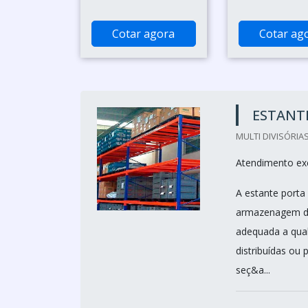
Cotar agora
Cotar ag
ESTANT
MULTI DIVISÓRIAS
Atendimento ex
A estante porta 
armazenagem de 
adequada a qua
distribuídas ou
seç&a...