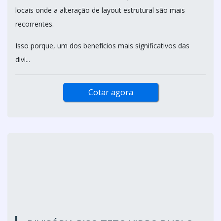
Atendimento Exclusivo para o estado de São Paulo
A divisória de ambiente de vidro está presente em
inúmeros projetos decorativos e arquitetônicos, com
maior aderência em ambientes corporativos e comerciais,
locais onde a alteração de layout estrutural são mais
recorrentes.
Isso porque, um dos benefícios mais significativos das
divi...
Cotar agora