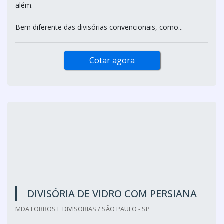
A divisória acústica vidro é excelente para compor os mais
diversos ambientes, sejam residenciais, comerciais ou até
mesmo empresariais. Embora a capacidade de isolamento
acústico seja o principal atrativo, os benefícios vão mais
além.
Bem diferente das divisórias convencionais, como...
Cotar agora