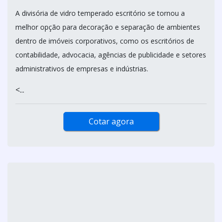
DIVISÓRIA DE VIDRO TEMPERADO
ESCRITÓRIO
MDA FORROS E DIVISORIAS / SÃO PAULO - SP
Atendimento Exclusivo para o estado de São Paulo
A divisória de vidro temperado escritório se tornou a
melhor opção para decoração e separação de ambientes
dentro de imóveis corporativos, como os escritórios de
contabilidade, advocacia, agências de publicidade e setores
administrativos de empresas e indústrias.
<...
Cotar agora