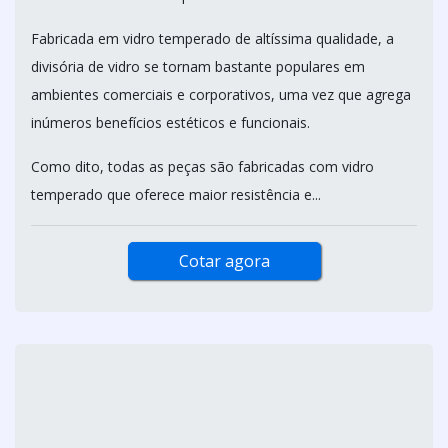
DIVISÓRIA DE VIDRO
MDA FORROS E DIVISORIAS / SÃO PAULO - SP
Atendimento Exclusivo para o estado de São Paulo
Fabricada em vidro temperado de altíssima qualidade, a
divisória de vidro se tornam bastante populares em
ambientes comerciais e corporativos, uma vez que agrega
inúmeros benefícios estéticos e funcionais.
Como dito, todas as peças são fabricadas com vidro
temperado que oferece maior resistência e...
Cotar agora