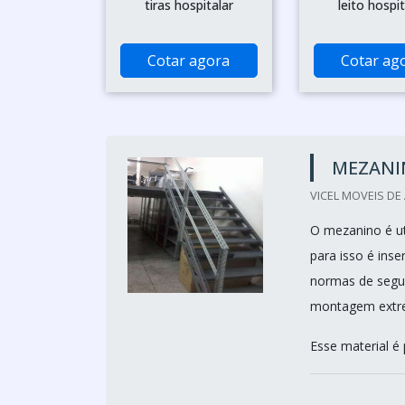
tiras hospitalar
leito hospit
Cotar agora
Cotar ag
MEZANI
VICEL MOVEIS DE 
O mezanino é ut
para isso é ins
normas de segur
montagem extrem
Esse material é 